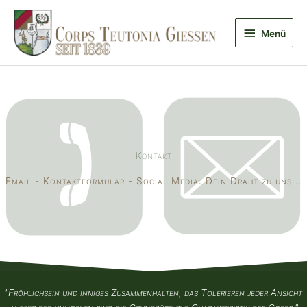
Zum
Inhalt
Menü
Menü
springen
Kontakt
Email - Kontaktformular - Social Media: Dein Draht zu uns...
"Fröhlichsein und inniges Zusammenhalten, das Tolerieren jeder Ansicht